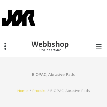
Skip
to
content
Webbshop
Utvalda artiklar
BIOPAC, Abrasive Pads
Home
/
Produkt
/
BIOPAC, Abrasive Pads