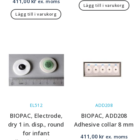
411,00
kr
ex. moms
Lägg till i varukorg
Lägg till i varukorg
EL512
ADD208
BIOPAC, Electrode,
BIOPAC, ADD208
dry 1 in. disp., round
Adhesive collar 8 mm
for infant
411,00
kr
ex. moms