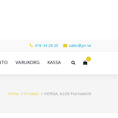
018-34 28 20
sales@jor.se
0
NTO
VARUKORG
KASSA
Home
/
Produkt
/
HERGA, 6226 Footswitch