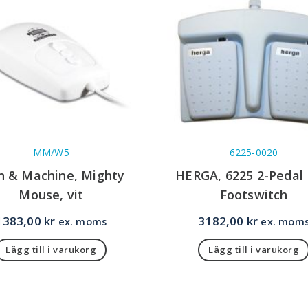
MM/W5
6225-0020
 & Machine, Mighty
HERGA, 6225 2-Pedal
Mouse, vit
Footswitch
1383,00
kr
3182,00
kr
ex. moms
ex. mom
Lägg till i varukorg
Lägg till i varukorg