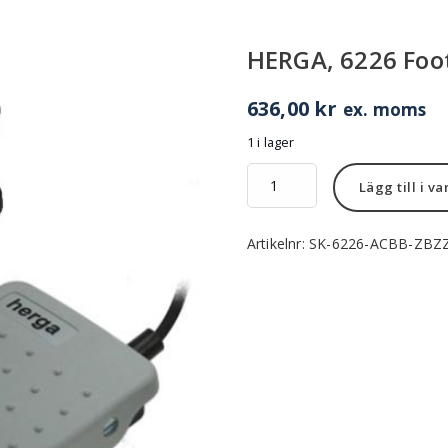
HERGA, 6226 Foo
636,00
kr
ex. moms
1 i lager
HERGA,
Lägg till i v
6226
Footswitch
mängd
Artikelnr:
SK-6226-ACBB-ZBZ