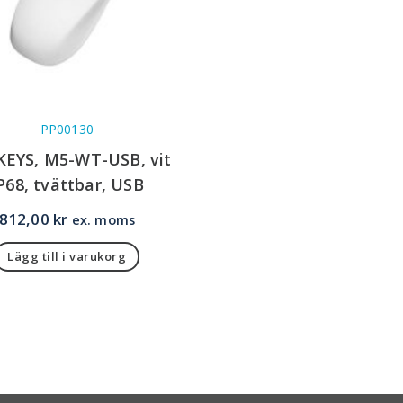
PP00130
EYS, M5-WT-USB, vit
P68, tvättbar, USB
812,00
kr
ex. moms
Lägg till i varukorg