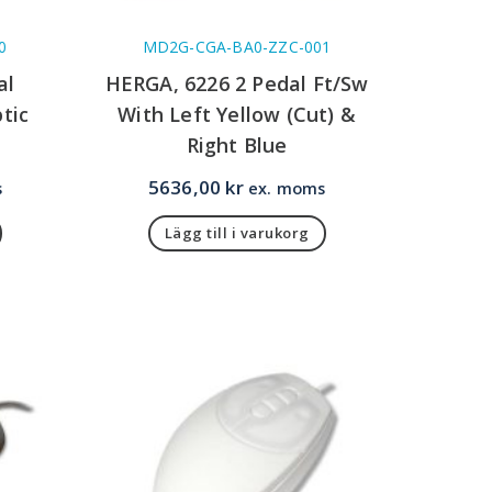
0
MD2G-CGA-BA0-ZZC-001
al
HERGA, 6226 2 Pedal Ft/Sw
tic
With Left Yellow (Cut) &
Right Blue
5636,00
kr
s
ex. moms
Lägg till i varukorg