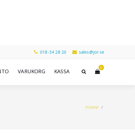
018-34 28 20
sales@jor.se
0
NTO
VARUKORG
KASSA
Home
/