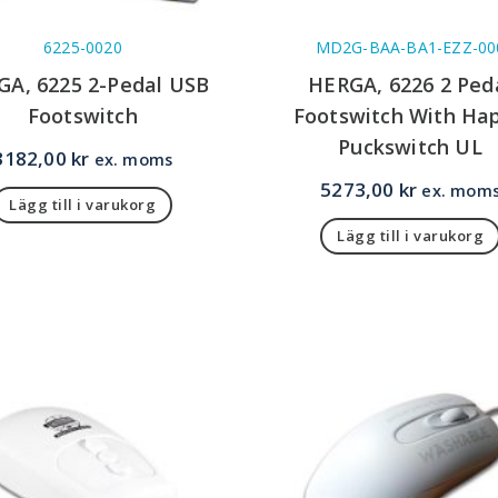
6225-0020
MD2G-BAA-BA1-EZZ-00
GA, 6225 2-Pedal USB
HERGA, 6226 2 Ped
Footswitch
Footswitch With Hap
Puckswitch UL
3182,00
kr
ex. moms
5273,00
kr
ex. mom
Lägg till i varukorg
Lägg till i varukorg